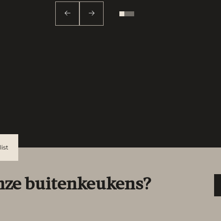
ist
nze buitenkeukens?