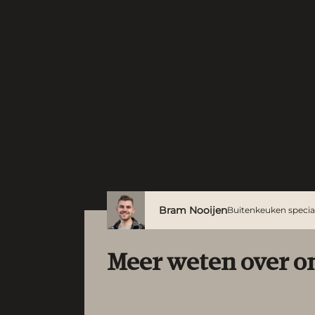
Bram Nooijen
Buitenkeuken special
Meer weten over o