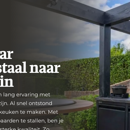
ar
taal naar
itenkeuken
Buitenkeuken
Buitenke
 koelkast
met pizza
met spoe
in
oven
en kraan
 lang ervaring met
ijn. Al snel ontstond
nkeuken te maken. Met
aarden te stallen, ben je
terke kwaliteit. Zo