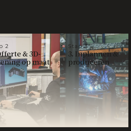
p 2
Stap 3
Offerte & 3D-
3. Inplannen &
kening op maat
produceren