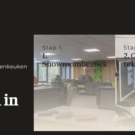
Stap 1
Sta
1.
2. 
Showroombezoek
te
itenkeuken
 in