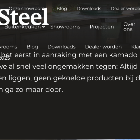
Onze showrooms
Blog
Downloads
Dealer word
Steel
Over
Buitenkeuken
Showrooms
Projecten
ons
wrooms
Blog
Downloads
Dealer worden
Kla
 het eerst in aanraking met een kamado
2025
 al snel veel ongemakken tegen: Altijd
en liggen, geen gekoelde producten bij 
n ga zo maar door.
za
itenkeuken
Elba
Big Green Egg
Malibu
Buitenke
mado
Buitenkeuken
eiland
tof
Stalen
Staal
ook
afwerking
gecombineerd
king
met kunststof
afwerking