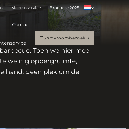
en
Klantenservice
Brochure 2025
Contact
Showroombezoek
ntenservice
 barbecue. Toen we hier mee
 te weinig opbergruimte,
de hand, geen plek om de
uken
Ontdek onze
Ontdek onze
Barbecues
Barbecues
Los te bestellen of laat ze
Los te bestellen of laat ze
inbouwen in een
inbouwen in een
buitenkeuken!
buitenkeuken!