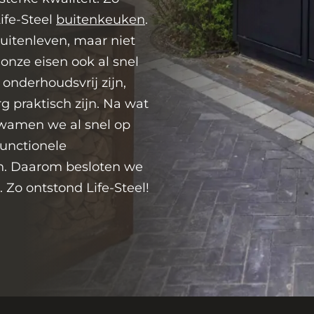
ife-Steel
buitenkeuken
.
uitenleven, maar niet
nze eisen ook al snel
onderhoudsvrij zijn,
 praktisch zijn. Na wat
kwamen we al snel op
Q
Buitenkeuken
Buitenke
functionele
itenkeuken:
met bar
op maat
n. Daarom besloten we
Perfecte
Zo ontstond Life-Steel!
tdoor
okervaring