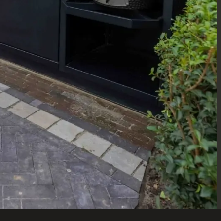
uken
Buitenkeuken
overkappingen
Een luxe overkapping voor je
buitenkeuken