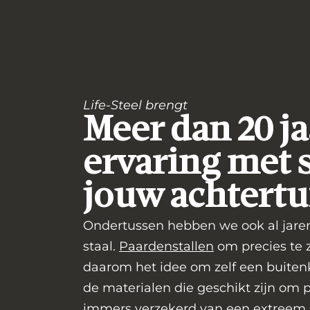
Life-Steel brengt
Meer dan 20 ja
ervaring met s
Bu
met
jouw achtertu
Ondertussen hebben we ook al jaren
staal.
Paardenstallen
om precies te z
daarom het idee om zelf een buite
de materialen die geschikt zijn om p
immers verzekerd van een extreem s