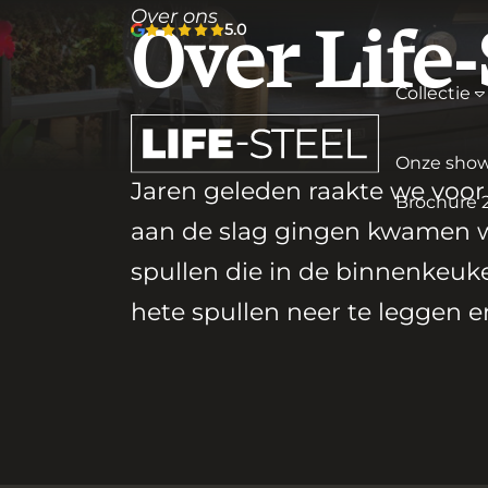
Over ons
5.0
Over Life-
Collectie
Onze sho
Jaren geleden raakte we voor
Brochure 
aan de slag gingen kwamen we
spullen die in de binnenkeuk
hete spullen neer te leggen e
Ibi
Bu
ka
Kunsts
houtl
afwer