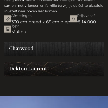
naar jouw achtertuin. Geniet van heerlijke momenten
samen met vrienden en familie terwijl je de échte pizzaiolo
in jezelf naar boven laat komen.
Afmetingen
Prijs vanaf
330 cm breed x 65 cm diep
€ 14.000
Type
Malibu
Charwood
Dekton Laurent