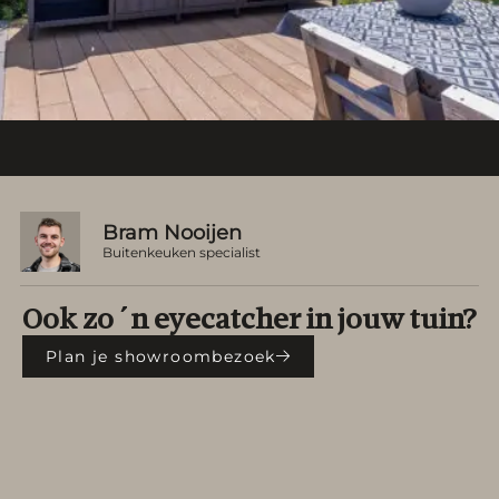
Bram Nooijen
Buitenkeuken specialist
Ook zo´n eyecatcher in jouw tuin?
Plan je showroombezoek