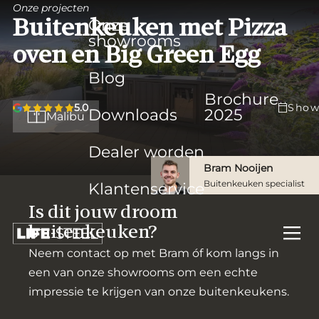
Onze projecten
Onze
Buitenkeuken met Pizza
showrooms
oven en Big Green Egg
Blog
Brochure
5.0
Show
Downloads
2025
Malibu
Dealer worden
Bram Nooijen
Buitenkeuken specialist
Klantenservice
Is dit jouw droom
buitenkeuken?
Neem contact op met Bram óf kom langs in
een van onze showrooms om een echte
impressie te krijgen van onze buitenkeukens.